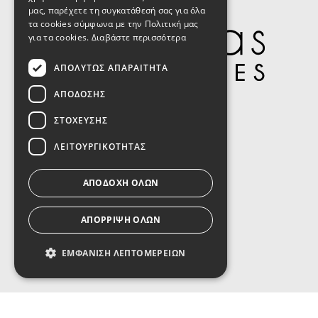
μας, παρέχετε τη συγκατάθεσή σας για όλα
τα cookies σύμφωνα με την Πολιτική μας
για τα cookies.
Διαβάστε περισσότερα
ΑΠΟΛΎΤΩΣ ΑΠΑΡΑΊΤΗΤΑ
ΑΠΌΔΟΣΗΣ
Σύνδεσμοι
ΣΤΌΧΕΥΣΗΣ
ΛΕΙΤΟΥΡΓΙΚΌΤΗΤΑΣ
ΞΕΝΟΔΟΧΕΙΟ
ΑΠΟΔΟΧΉ ΌΛΩΝ
ΔΙΑΜΟΝΗ
ΦΩΤΟΓΡΑΦΙΕΣ
ΑΠΌΡΡΙΨΗ ΌΛΩΝ
BLOG
ΕΜΦΆΝΙΣΗ ΛΕΠΤΟΜΕΡΕΙΏΝ
Επικοινωνία
Απολύτως απαραίτητα
Απόδοσης