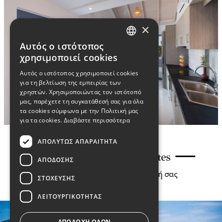
×
Αυτός ο ιστότοπος
GREEK
χρησιμοποιεί cookies
Αυτός ο ιστότοπος χρησιμοποιεί cookies
ENGLISH
για τη βελτίωση της εμπειρίας των
χρηστών. Χρησιμοποιώντας τον ιστότοπό
μας, παρέχετε τη συγκατάθεσή σας για όλα
τα cookies σύμφωνα με την Πολιτική μας
για τα cookies.
Διαβάστε περισσότερα
ΑΠΟΛΎΤΩΣ ΑΠΑΡΑΊΤΗΤΑ
Παροχές Calionas Suites
ΑΠΌΔΟΣΗΣ
Μια μικρή γεύση από τη διαμονή σας
ΣΤΌΧΕΥΣΗΣ
ΛΕΙΤΟΥΡΓΙΚΌΤΗΤΑΣ
ΑΠΟΔΟΧΉ ΌΛΩΝ